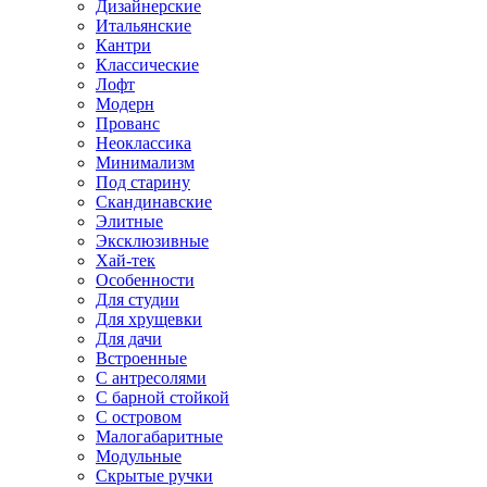
Дизайнерские
Итальянские
Кантри
Классические
Лофт
Модерн
Прованс
Неоклассика
Минимализм
Под старину
Скандинавские
Элитные
Эксклюзивные
Хай-тек
Особенности
Для студии
Для хрущевки
Для дачи
Встроенные
С антресолями
С барной стойкой
С островом
Малогабаритные
Модульные
Скрытые ручки