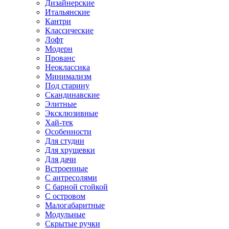
Дизайнерские
Итальянские
Кантри
Классические
Лофт
Модерн
Прованс
Неоклассика
Минимализм
Под старину
Скандинавские
Элитные
Эксклюзивные
Хай-тек
Особенности
Для студии
Для хрущевки
Для дачи
Встроенные
С антресолями
С барной стойкой
С островом
Малогабаритные
Модульные
Скрытые ручки