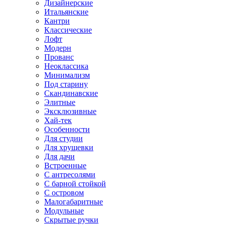
Дизайнерские
Итальянские
Кантри
Классические
Лофт
Модерн
Прованс
Неоклассика
Минимализм
Под старину
Скандинавские
Элитные
Эксклюзивные
Хай-тек
Особенности
Для студии
Для хрущевки
Для дачи
Встроенные
С антресолями
С барной стойкой
С островом
Малогабаритные
Модульные
Скрытые ручки