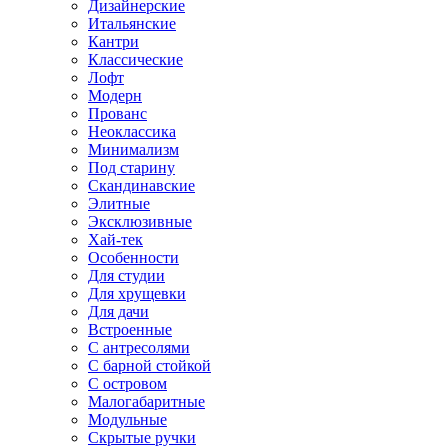
Дизайнерские
Итальянские
Кантри
Классические
Лофт
Модерн
Прованс
Неоклассика
Минимализм
Под старину
Скандинавские
Элитные
Эксклюзивные
Хай-тек
Особенности
Для студии
Для хрущевки
Для дачи
Встроенные
С антресолями
С барной стойкой
С островом
Малогабаритные
Модульные
Скрытые ручки