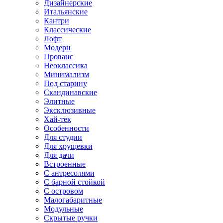
Дизайнерские
Итальянские
Кантри
Классические
Лофт
Модерн
Прованс
Неоклассика
Минимализм
Под старину
Скандинавские
Элитные
Эксклюзивные
Хай-тек
Особенности
Для студии
Для хрущевки
Для дачи
Встроенные
С антресолями
С барной стойкой
С островом
Малогабаритные
Модульные
Скрытые ручки