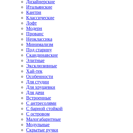
Дизайнерские
Итальянские
Кантри
Классические
Лофт
Модерн
Прованс
Неоклассика
Минимализм
Под старину
Скандинавские
Элитные
Эксклюзивные
Хай-тек
Особенности
Для студии
Для хрущевки
Для дачи
Встроенные
С антресолями
С барной стойкой
С островом
Малогабаритные
Модульные
Скрытые ручки