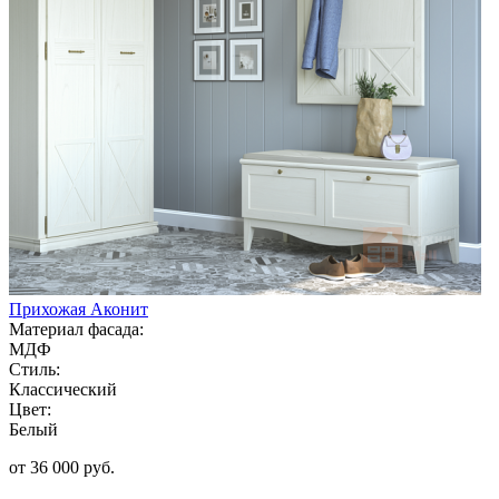
Прихожая Аконит
Материал фасада:
МДФ
Стиль:
Классический
Цвет:
Белый
от 36 000 руб.