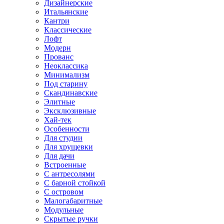
Дизайнерские
Итальянские
Кантри
Классические
Лофт
Модерн
Прованс
Неоклассика
Минимализм
Под старину
Скандинавские
Элитные
Эксклюзивные
Хай-тек
Особенности
Для студии
Для хрущевки
Для дачи
Встроенные
С антресолями
С барной стойкой
С островом
Малогабаритные
Модульные
Скрытые ручки