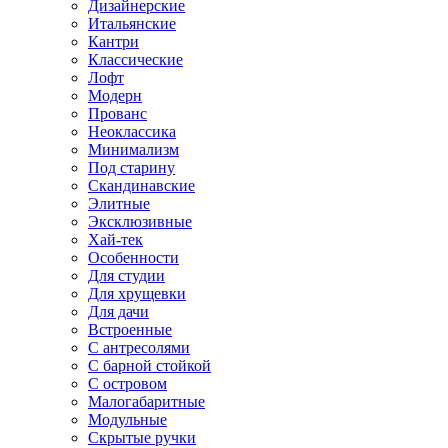
Дизайнерские
Итальянские
Кантри
Классические
Лофт
Модерн
Прованс
Неоклассика
Минимализм
Под старину
Скандинавские
Элитные
Эксклюзивные
Хай-тек
Особенности
Для студии
Для хрущевки
Для дачи
Встроенные
С антресолями
С барной стойкой
С островом
Малогабаритные
Модульные
Скрытые ручки