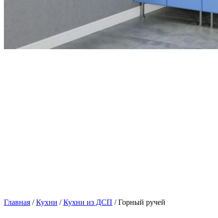
Главная
/
Кухни
/
Кухни из ДСП
/ Горный ручей