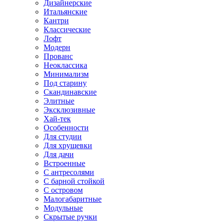
Дизайнерские
Итальянские
Кантри
Классические
Лофт
Модерн
Прованс
Неоклассика
Минимализм
Под старину
Скандинавские
Элитные
Эксклюзивные
Хай-тек
Особенности
Для студии
Для хрущевки
Для дачи
Встроенные
С антресолями
С барной стойкой
С островом
Малогабаритные
Модульные
Скрытые ручки