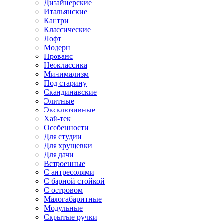
Дизайнерские
Итальянские
Кантри
Классические
Лофт
Модерн
Прованс
Неоклассика
Минимализм
Под старину
Скандинавские
Элитные
Эксклюзивные
Хай-тек
Особенности
Для студии
Для хрущевки
Для дачи
Встроенные
С антресолями
С барной стойкой
С островом
Малогабаритные
Модульные
Скрытые ручки