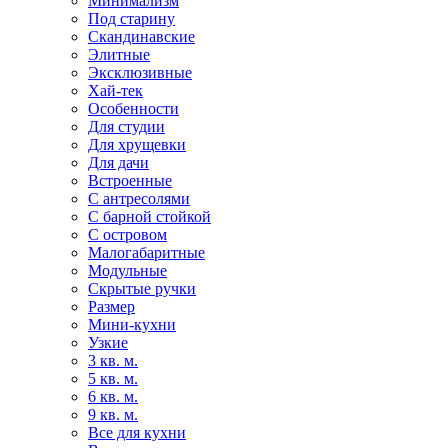
Минимализм
Под старину
Скандинавские
Элитные
Эксклюзивные
Хай-тек
Особенности
Для студии
Для хрущевки
Для дачи
Встроенные
С антресолями
С барной стойкой
С островом
Малогабаритные
Модульные
Скрытые ручки
Размер
Мини-кухни
Узкие
3 кв. м.
5 кв. м.
6 кв. м.
9 кв. м.
Все для кухни