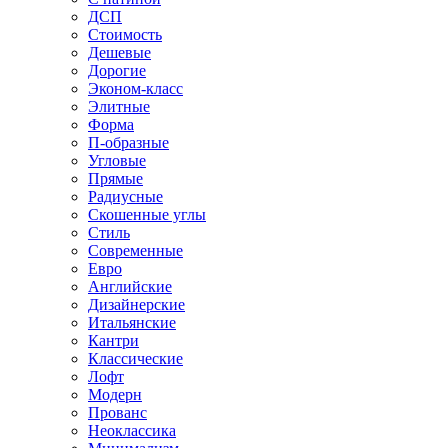
ДСП
Стоимость
Дешевые
Дорогие
Эконом-класс
Элитные
Форма
П-образные
Угловые
Прямые
Радиусные
Скошенные углы
Стиль
Современные
Евро
Английские
Дизайнерские
Итальянские
Кантри
Классические
Лофт
Модерн
Прованс
Неоклассика