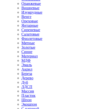
Оранжевые
Вишневые
Изумрудные
Венге
Ореховые
Янтарные
Сиреневые
Салатовые
Фиолетовые
Мятные
Золотые
Синие
Материал
МДФ
Эмаль
Акрил
Береза
Дерево
Дуб
ЛДСП
Массив
Пластик
Шпон
Экошпон
С патиной