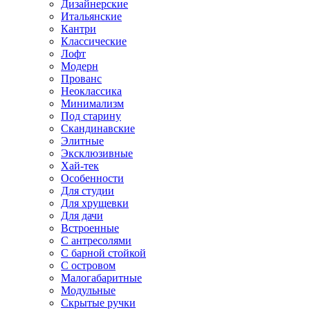
Дизайнерские
Итальянские
Кантри
Классические
Лофт
Модерн
Прованс
Неоклассика
Минимализм
Под старину
Скандинавские
Элитные
Эксклюзивные
Хай-тек
Особенности
Для студии
Для хрущевки
Для дачи
Встроенные
С антресолями
С барной стойкой
С островом
Малогабаритные
Модульные
Скрытые ручки