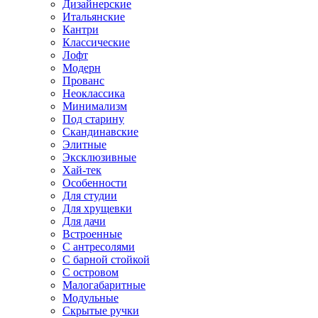
Дизайнерские
Итальянские
Кантри
Классические
Лофт
Модерн
Прованс
Неоклассика
Минимализм
Под старину
Скандинавские
Элитные
Эксклюзивные
Хай-тек
Особенности
Для студии
Для хрущевки
Для дачи
Встроенные
С антресолями
С барной стойкой
С островом
Малогабаритные
Модульные
Скрытые ручки