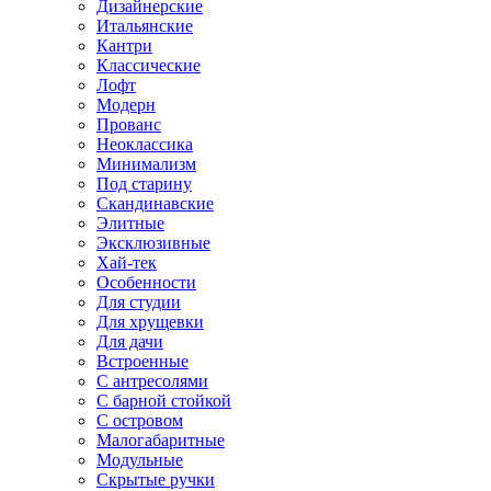
Дизайнерские
Итальянские
Кантри
Классические
Лофт
Модерн
Прованс
Неоклассика
Минимализм
Под старину
Скандинавские
Элитные
Эксклюзивные
Хай-тек
Особенности
Для студии
Для хрущевки
Для дачи
Встроенные
С антресолями
С барной стойкой
С островом
Малогабаритные
Модульные
Скрытые ручки