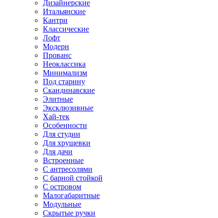
Дизайнерские
Итальянские
Кантри
Классические
Лофт
Модерн
Прованс
Неоклассика
Минимализм
Под старину
Скандинавские
Элитные
Эксклюзивные
Хай-тек
Особенности
Для студии
Для хрущевки
Для дачи
Встроенные
С антресолями
С барной стойкой
С островом
Малогабаритные
Модульные
Скрытые ручки