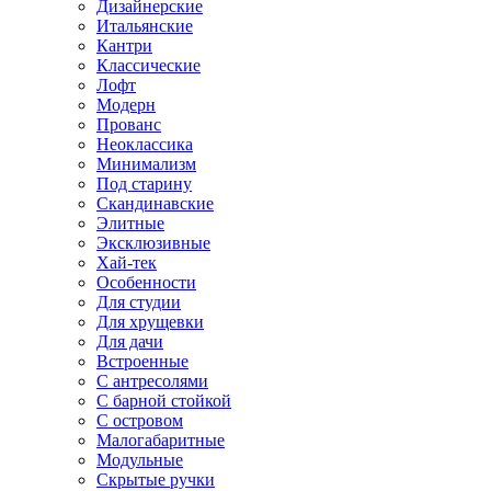
Дизайнерские
Итальянские
Кантри
Классические
Лофт
Модерн
Прованс
Неоклассика
Минимализм
Под старину
Скандинавские
Элитные
Эксклюзивные
Хай-тек
Особенности
Для студии
Для хрущевки
Для дачи
Встроенные
С антресолями
С барной стойкой
С островом
Малогабаритные
Модульные
Скрытые ручки