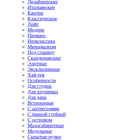
Дизайнерские
Итальянские
Кантри
Классические
Лофт
Модерн
Прованс
Неоклассика
Минимализм
Под старину
Скандинавские
Элитные
Эксклюзивные
Хай-тек
Особенности
Для студии
Для хрущевки
Для дачи
Встроенные
С антресолями
С барной стойкой
С островом
Малогабаритные
Модульные
Скрытые ручки