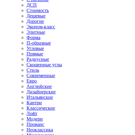
ДСП
Стоимость
Дешевые
Дорогие
Эконом-класс
Элитные
Форма
П-образные
Угловые
Прямые
Радиусные
Скошенные углы
Стиль
Современные
Евро
Английские
Дизайнерские
Итальянские
Кантри
Классические
Лофт
Модерн
Прованс
Неоклассика