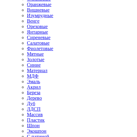
Оранжевые
Вишневые
Изумрудные
Венге
Ореховые
Янтарные
Сиреневые
Салатовые
Фиолетовые
Мятные
Золотые
Синие
Материал
МДФ
Эмаль
Акрил
Береза
Дерево
Дуб
ЛДСП
Массив
Пластик
Шпон
Экошпон
С патиной