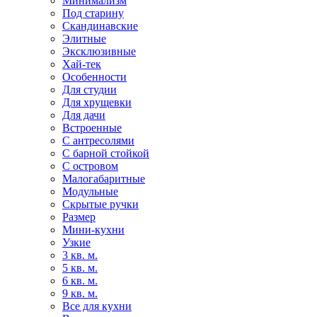
Минимализм
Под старину
Скандинавские
Элитные
Эксклюзивные
Хай-тек
Особенности
Для студии
Для хрущевки
Для дачи
Встроенные
С антресолями
С барной стойкой
С островом
Малогабаритные
Модульные
Скрытые ручки
Размер
Мини-кухни
Узкие
3 кв. м.
5 кв. м.
6 кв. м.
9 кв. м.
Все для кухни