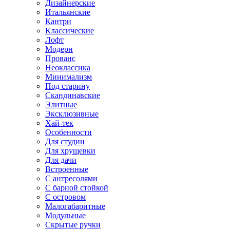
Дизайнерские
Итальянские
Кантри
Классические
Лофт
Модерн
Прованс
Неоклассика
Минимализм
Под старину
Скандинавские
Элитные
Эксклюзивные
Хай-тек
Особенности
Для студии
Для хрущевки
Для дачи
Встроенные
С антресолями
С барной стойкой
С островом
Малогабаритные
Модульные
Скрытые ручки