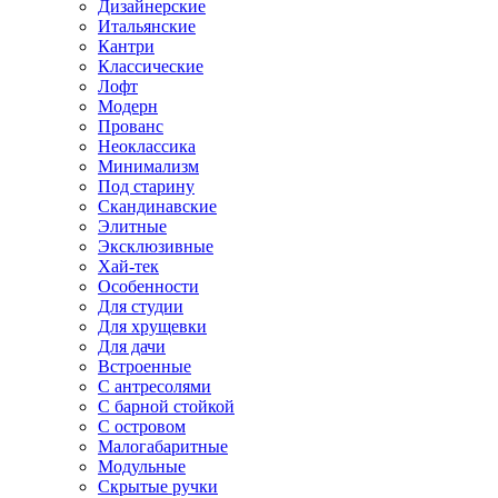
Дизайнерские
Итальянские
Кантри
Классические
Лофт
Модерн
Прованс
Неоклассика
Минимализм
Под старину
Скандинавские
Элитные
Эксклюзивные
Хай-тек
Особенности
Для студии
Для хрущевки
Для дачи
Встроенные
С антресолями
С барной стойкой
С островом
Малогабаритные
Модульные
Скрытые ручки