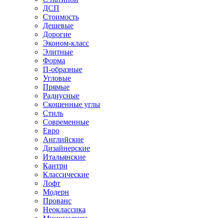
ДСП
Стоимость
Дешевые
Дорогие
Эконом-класс
Элитные
Форма
П-образные
Угловые
Прямые
Радиусные
Скошенные углы
Стиль
Современные
Евро
Английские
Дизайнерские
Итальянские
Кантри
Классические
Лофт
Модерн
Прованс
Неоклассика