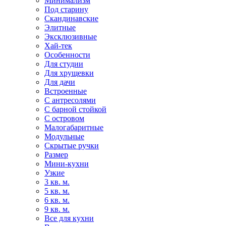
Минимализм
Под старину
Скандинавские
Элитные
Эксклюзивные
Хай-тек
Особенности
Для студии
Для хрущевки
Для дачи
Встроенные
С антресолями
С барной стойкой
С островом
Малогабаритные
Модульные
Скрытые ручки
Размер
Мини-кухни
Узкие
3 кв. м.
5 кв. м.
6 кв. м.
9 кв. м.
Все для кухни