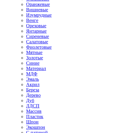
Оранжевые
Вишневые
Изумрудные
Венге
Ореховые
Янтарные
Сиреневые
Салатовые
Фиолетовые
Мятные
Золотые
Синие
Материал
МДФ
Эмаль
Акрил
Береза
Дерево
Дуб
ЛДСП
Массив
Пластик
Шпон
Экошпон
С патиной