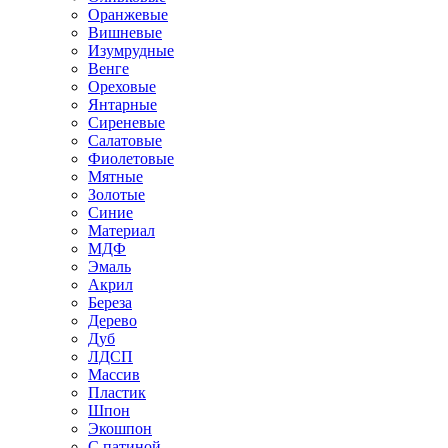
Оранжевые
Вишневые
Изумрудные
Венге
Ореховые
Янтарные
Сиреневые
Салатовые
Фиолетовые
Мятные
Золотые
Синие
Материал
МДФ
Эмаль
Акрил
Береза
Дерево
Дуб
ЛДСП
Массив
Пластик
Шпон
Экошпон
С патиной