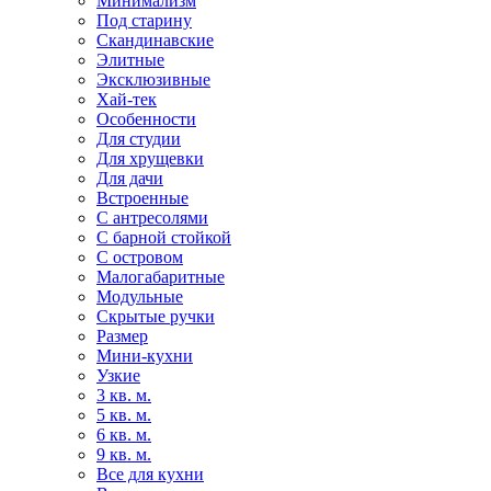
Минимализм
Под старину
Скандинавские
Элитные
Эксклюзивные
Хай-тек
Особенности
Для студии
Для хрущевки
Для дачи
Встроенные
С антресолями
С барной стойкой
С островом
Малогабаритные
Модульные
Скрытые ручки
Размер
Мини-кухни
Узкие
3 кв. м.
5 кв. м.
6 кв. м.
9 кв. м.
Все для кухни