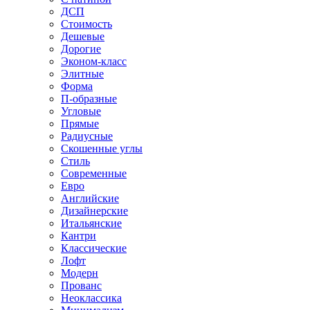
ДСП
Стоимость
Дешевые
Дорогие
Эконом-класс
Элитные
Форма
П-образные
Угловые
Прямые
Радиусные
Скошенные углы
Стиль
Современные
Евро
Английские
Дизайнерские
Итальянские
Кантри
Классические
Лофт
Модерн
Прованс
Неоклассика