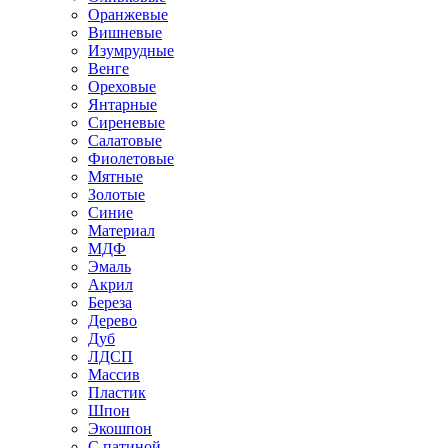
Оранжевые
Вишневые
Изумрудные
Венге
Ореховые
Янтарные
Сиреневые
Салатовые
Фиолетовые
Мятные
Золотые
Синие
Материал
МДФ
Эмаль
Акрил
Береза
Дерево
Дуб
ЛДСП
Массив
Пластик
Шпон
Экошпон
С патиной