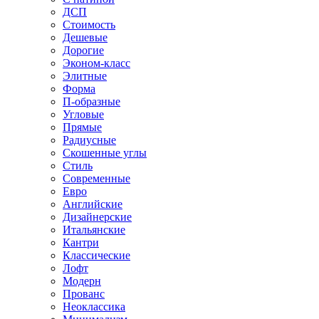
ДСП
Стоимость
Дешевые
Дорогие
Эконом-класс
Элитные
Форма
П-образные
Угловые
Прямые
Радиусные
Скошенные углы
Стиль
Современные
Евро
Английские
Дизайнерские
Итальянские
Кантри
Классические
Лофт
Модерн
Прованс
Неоклассика