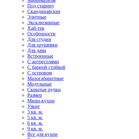
Минимализм
Под старину
Скандинавские
Элитные
Эксклюзивные
Хай-тек
Особенности
Для студии
Для хрущевки
Для дачи
Встроенные
С антресолями
С барной стойкой
С островом
Малогабаритные
Модульные
Скрытые ручки
Размер
Мини-кухни
Узкие
3 кв. м.
5 кв. м.
6 кв. м.
9 кв. м.
Все для кухни