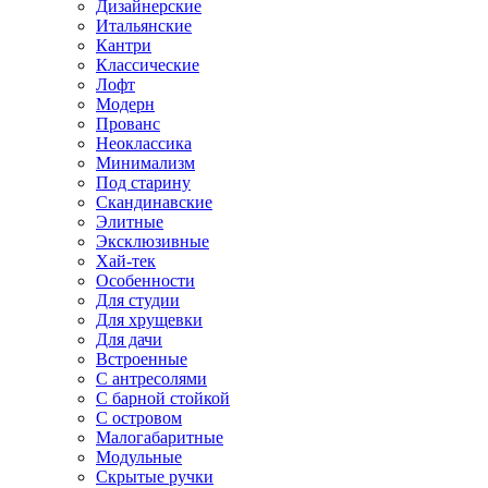
Дизайнерские
Итальянские
Кантри
Классические
Лофт
Модерн
Прованс
Неоклассика
Минимализм
Под старину
Скандинавские
Элитные
Эксклюзивные
Хай-тек
Особенности
Для студии
Для хрущевки
Для дачи
Встроенные
С антресолями
С барной стойкой
С островом
Малогабаритные
Модульные
Скрытые ручки