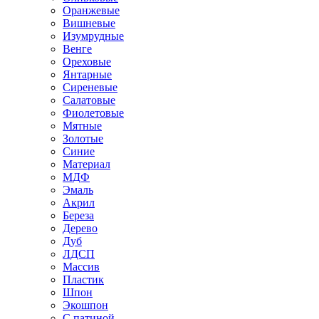
Оранжевые
Вишневые
Изумрудные
Венге
Ореховые
Янтарные
Сиреневые
Салатовые
Фиолетовые
Мятные
Золотые
Синие
Материал
МДФ
Эмаль
Акрил
Береза
Дерево
Дуб
ЛДСП
Массив
Пластик
Шпон
Экошпон
С патиной