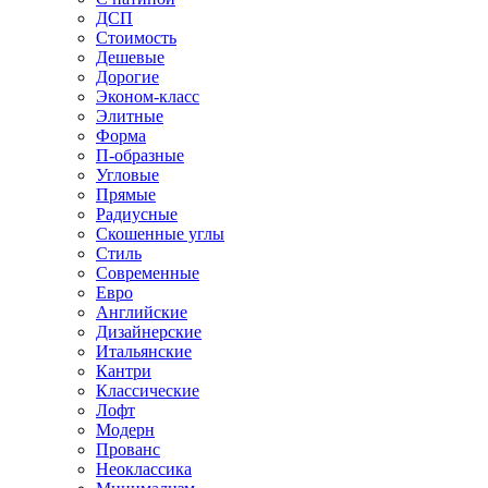
ДСП
Стоимость
Дешевые
Дорогие
Эконом-класс
Элитные
Форма
П-образные
Угловые
Прямые
Радиусные
Скошенные углы
Стиль
Современные
Евро
Английские
Дизайнерские
Итальянские
Кантри
Классические
Лофт
Модерн
Прованс
Неоклассика