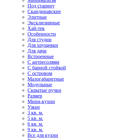
Минимализм
Под старину
Скандинавские
Элитные
Эксклюзивные
Хай-тек
Особенности
Для студии
Для хрущевки
Для дачи
Встроенные
С антресолями
С барной стойкой
С островом
Малогабаритные
Модульные
Скрытые ручки
Размер
Мини-кухни
Узкие
3 кв. м.
5 кв. м.
6 кв. м.
9 кв. м.
Все для кухни