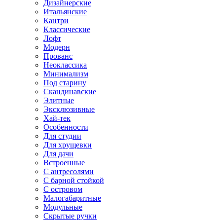
Дизайнерские
Итальянские
Кантри
Классические
Лофт
Модерн
Прованс
Неоклассика
Минимализм
Под старину
Скандинавские
Элитные
Эксклюзивные
Хай-тек
Особенности
Для студии
Для хрущевки
Для дачи
Встроенные
С антресолями
С барной стойкой
С островом
Малогабаритные
Модульные
Скрытые ручки