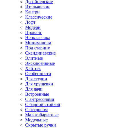
Дизайнерские
Итальянские
Кантри
Классические
Лофт
Модерн
Прованс
Неоклассика
Минимализм
Под старину
Скандинавские
Элитные
Эксклюзивные
Хай-тек
Особенности
Для студии
Для хрущевки
Для дачи
Встроенные
С антресолями
С барной стойкой
С островом
Малогабаритные
Модульные
Скрытые ручки