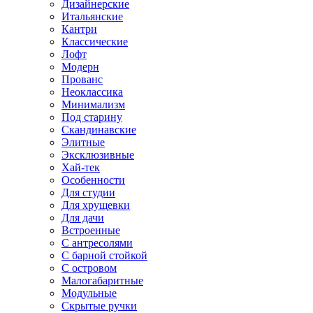
Дизайнерские
Итальянские
Кантри
Классические
Лофт
Модерн
Прованс
Неоклассика
Минимализм
Под старину
Скандинавские
Элитные
Эксклюзивные
Хай-тек
Особенности
Для студии
Для хрущевки
Для дачи
Встроенные
С антресолями
С барной стойкой
С островом
Малогабаритные
Модульные
Скрытые ручки