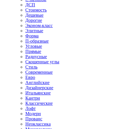
ДСП
Стоимость
Дешевые
Дорогие
Эконом-класс
Элитные
Форма
П-образные
Угловые
Прямые
Радиусные
Скошенные углы
Стиль
Современные
Евро
Английские
Дизайнерские
Итальянские
Кантри
Классические
Лофт
Модерн
Прованс
Неоклассика