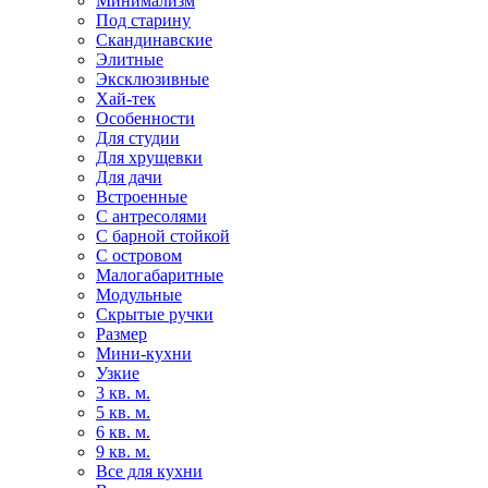
Минимализм
Под старину
Скандинавские
Элитные
Эксклюзивные
Хай-тек
Особенности
Для студии
Для хрущевки
Для дачи
Встроенные
С антресолями
С барной стойкой
С островом
Малогабаритные
Модульные
Скрытые ручки
Размер
Мини-кухни
Узкие
3 кв. м.
5 кв. м.
6 кв. м.
9 кв. м.
Все для кухни