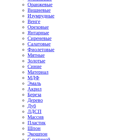
Оранжевые
Вишневые
Изумрудные
Венге
Ореховые
Янтарные
Сиреневые
Салатовые
Фиолетовые
Мятные
Золотые
Синие
Материал
МДФ
Эмаль
Акрил
Береза
Дерево
Дуб
ЛДСП
Массив
Пластик
Шпон
Экошпон
С патиной