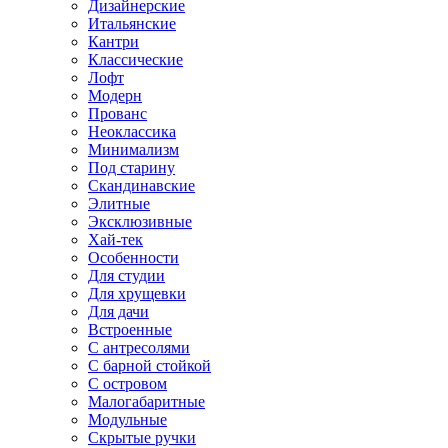
Дизайнерские
Итальянские
Кантри
Классические
Лофт
Модерн
Прованс
Неоклассика
Минимализм
Под старину
Скандинавские
Элитные
Эксклюзивные
Хай-тек
Особенности
Для студии
Для хрущевки
Для дачи
Встроенные
С антресолями
С барной стойкой
С островом
Малогабаритные
Модульные
Скрытые ручки