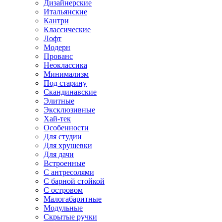
Дизайнерские
Итальянские
Кантри
Классические
Лофт
Модерн
Прованс
Неоклассика
Минимализм
Под старину
Скандинавские
Элитные
Эксклюзивные
Хай-тек
Особенности
Для студии
Для хрущевки
Для дачи
Встроенные
С антресолями
С барной стойкой
С островом
Малогабаритные
Модульные
Скрытые ручки