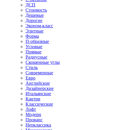
ДСП
Стоимость
Дешевые
Дорогие
Эконом-класс
Элитные
Форма
П-образные
Угловые
Прямые
Радиусные
Скошенные углы
Стиль
Современные
Евро
Английские
Дизайнерские
Итальянские
Кантри
Классические
Лофт
Модерн
Прованс
Неоклассика