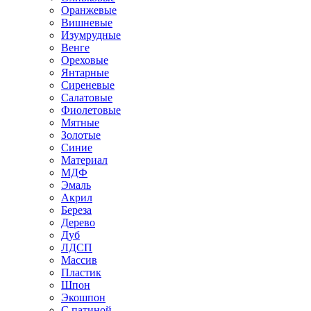
Оранжевые
Вишневые
Изумрудные
Венге
Ореховые
Янтарные
Сиреневые
Салатовые
Фиолетовые
Мятные
Золотые
Синие
Материал
МДФ
Эмаль
Акрил
Береза
Дерево
Дуб
ЛДСП
Массив
Пластик
Шпон
Экошпон
С патиной