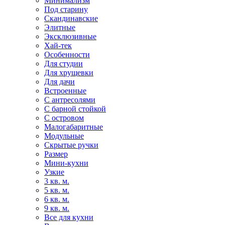
Минимализм
Под старину
Скандинавские
Элитные
Эксклюзивные
Хай-тек
Особенности
Для студии
Для хрущевки
Для дачи
Встроенные
С антресолями
С барной стойкой
С островом
Малогабаритные
Модульные
Скрытые ручки
Размер
Мини-кухни
Узкие
3 кв. м.
5 кв. м.
6 кв. м.
9 кв. м.
Все для кухни