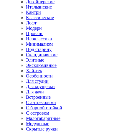
Дизайнерские
Итальянские
Кантри
Классические
Лофт
Модерн
Прованс
Неоклассика
Минимализм
Под старину
Скандинавские
Элитные
Эксклюзивные
Хай-тек
Особенности
Для студии
Для хрущевки
Для дачи
Встроенные
С антресолями
С барной стойкой
С островом
Малогабаритные
Модульные
Скрытые ручки