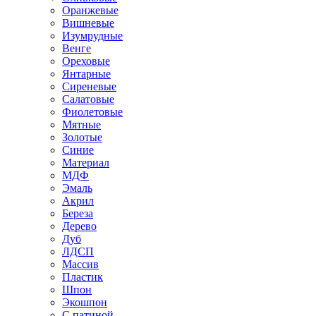
Оранжевые
Вишневые
Изумрудные
Венге
Ореховые
Янтарные
Сиреневые
Салатовые
Фиолетовые
Мятные
Золотые
Синие
Материал
МДФ
Эмаль
Акрил
Береза
Дерево
Дуб
ЛДСП
Массив
Пластик
Шпон
Экошпон
С патиной