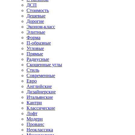
ДСП
Стоимость
Дешевые
Дорогие
Эконом-класс
Элитные
Форма
П-образные
Угловые
Прямые
Радиусные
Скошенные углы
Стиль
Современные
Евро
Английские
Дизайнерские
Итальянские
Кантри
Классические
Лофт
Модерн
Прованс
Неоклассика