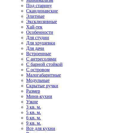
Минимализм
Под старину
Скандинавские
Элитные
Эксклюзивные
Хай-тек
Особенности
Для студии
Для хрущевки
Для дачи
Встроенные
С антресолями
С барной стойкой
С островом
Малогабаритные
Модульные
Скрытые ручки
Размер
Мини-кухни
Узкие
3 кв. м.
5 кв. м.
6 кв. м.
9 кв. м.
Все для кухни