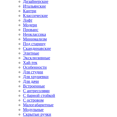
Дизайнерские
Итальянские
Кантри
Классические
Лофт
Модерн
Прованс
Неоклассика
Минимализм
Под старину
Скандинавские
Элитные
Эксклюзивные
Хай-тек
Особенности
Для студии
Для хрущевки
Для дачи
Встроенные
С антресолями
С барной стойкой
С островом
Малогабаритные
Модульные
Скрытые ручки