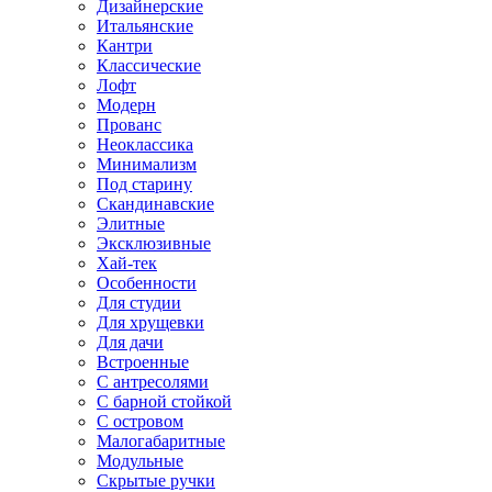
Дизайнерские
Итальянские
Кантри
Классические
Лофт
Модерн
Прованс
Неоклассика
Минимализм
Под старину
Скандинавские
Элитные
Эксклюзивные
Хай-тек
Особенности
Для студии
Для хрущевки
Для дачи
Встроенные
С антресолями
С барной стойкой
С островом
Малогабаритные
Модульные
Скрытые ручки