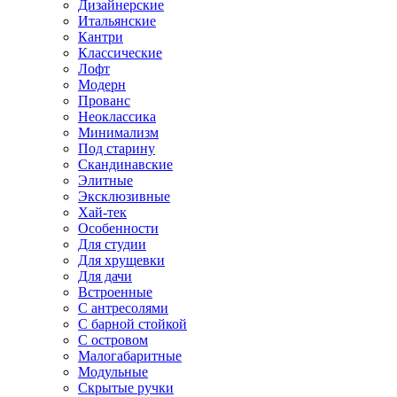
Дизайнерские
Итальянские
Кантри
Классические
Лофт
Модерн
Прованс
Неоклассика
Минимализм
Под старину
Скандинавские
Элитные
Эксклюзивные
Хай-тек
Особенности
Для студии
Для хрущевки
Для дачи
Встроенные
С антресолями
С барной стойкой
С островом
Малогабаритные
Модульные
Скрытые ручки