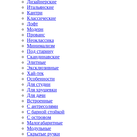
Дизайнерские
Итальянские
Кантри
Классические
Лофт
Модерн
Прованс
Неоклассика
Минимализм
Под старину
Скандинавские
Элитные
Эксклюзивные
Хай-тек
Особенности
Для студии
Для хрущевки
Для дачи
Встроенные
С антресолями
С барной стойкой
С островом
Малогабаритные
Модульные
Скрытые ручки