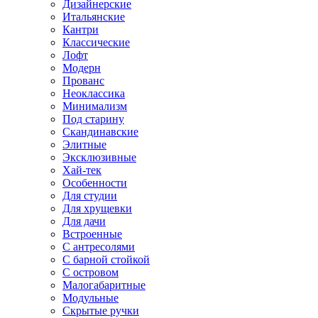
Дизайнерские
Итальянские
Кантри
Классические
Лофт
Модерн
Прованс
Неоклассика
Минимализм
Под старину
Скандинавские
Элитные
Эксклюзивные
Хай-тек
Особенности
Для студии
Для хрущевки
Для дачи
Встроенные
С антресолями
С барной стойкой
С островом
Малогабаритные
Модульные
Скрытые ручки