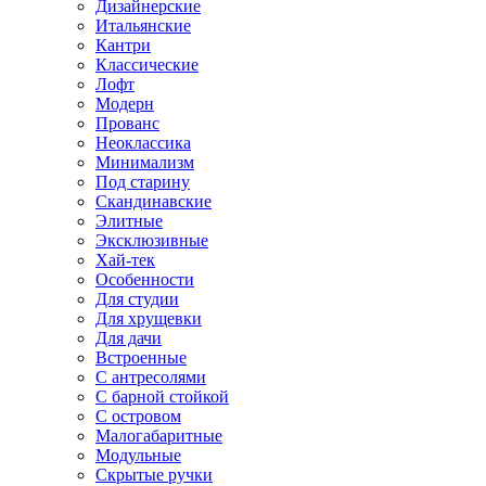
Дизайнерские
Итальянские
Кантри
Классические
Лофт
Модерн
Прованс
Неоклассика
Минимализм
Под старину
Скандинавские
Элитные
Эксклюзивные
Хай-тек
Особенности
Для студии
Для хрущевки
Для дачи
Встроенные
С антресолями
С барной стойкой
С островом
Малогабаритные
Модульные
Скрытые ручки