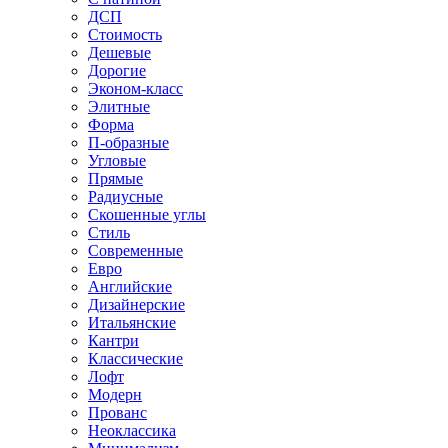
ДСП
Стоимость
Дешевые
Дорогие
Эконом-класс
Элитные
Форма
П-образные
Угловые
Прямые
Радиусные
Скошенные углы
Стиль
Современные
Евро
Английские
Дизайнерские
Итальянские
Кантри
Классические
Лофт
Модерн
Прованс
Неоклассика