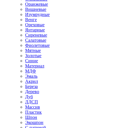
Оранжевые
Вишневые
Изумрудные
Венге
Ореховые
Янтарные
Сиреневые
Салатовые
Фиолетовые
Мятные
Золотые
Синие
Материал
МДФ
Эмаль
Акрил
Береза
Дерево
Дуб
ЛДСП
Массив
Пластик
Шпон
Экошпон
С патиной