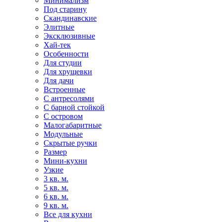
Минимализм
Под старину
Скандинавские
Элитные
Эксклюзивные
Хай-тек
Особенности
Для студии
Для хрущевки
Для дачи
Встроенные
С антресолями
С барной стойкой
С островом
Малогабаритные
Модульные
Скрытые ручки
Размер
Мини-кухни
Узкие
3 кв. м.
5 кв. м.
6 кв. м.
9 кв. м.
Все для кухни