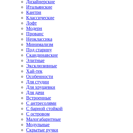
Дизайнерские
Итальянские
Кантри
Классические
Лофт
Модерн
Прованс
Неоклассика
Минимализм
Под старину
Скандинавские
Элитные
Эксклюзивные
Хай-тек
Особенности
Для студии
Для хрущевки
Для дачи
Встроенные
С антресолями
С барной стойкой
С островом
Малогабаритные
Модульные
Скрытые ручки