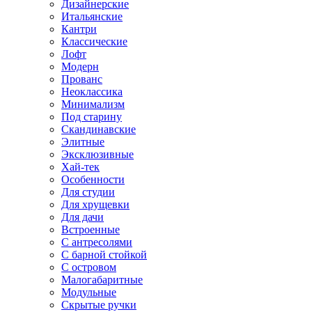
Дизайнерские
Итальянские
Кантри
Классические
Лофт
Модерн
Прованс
Неоклассика
Минимализм
Под старину
Скандинавские
Элитные
Эксклюзивные
Хай-тек
Особенности
Для студии
Для хрущевки
Для дачи
Встроенные
С антресолями
С барной стойкой
С островом
Малогабаритные
Модульные
Скрытые ручки