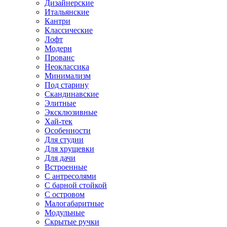
Дизайнерские
Итальянские
Кантри
Классические
Лофт
Модерн
Прованс
Неоклассика
Минимализм
Под старину
Скандинавские
Элитные
Эксклюзивные
Хай-тек
Особенности
Для студии
Для хрущевки
Для дачи
Встроенные
С антресолями
С барной стойкой
С островом
Малогабаритные
Модульные
Скрытые ручки