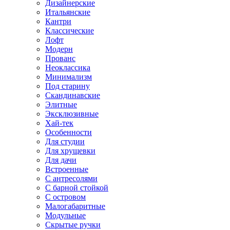
Дизайнерские
Итальянские
Кантри
Классические
Лофт
Модерн
Прованс
Неоклассика
Минимализм
Под старину
Скандинавские
Элитные
Эксклюзивные
Хай-тек
Особенности
Для студии
Для хрущевки
Для дачи
Встроенные
С антресолями
С барной стойкой
С островом
Малогабаритные
Модульные
Скрытые ручки