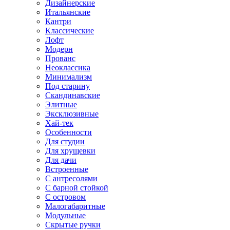
Дизайнерские
Итальянские
Кантри
Классические
Лофт
Модерн
Прованс
Неоклассика
Минимализм
Под старину
Скандинавские
Элитные
Эксклюзивные
Хай-тек
Особенности
Для студии
Для хрущевки
Для дачи
Встроенные
С антресолями
С барной стойкой
С островом
Малогабаритные
Модульные
Скрытые ручки