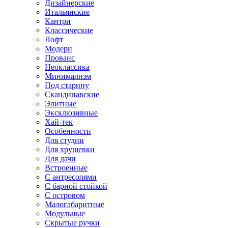
Дизайнерские
Итальянские
Кантри
Классические
Лофт
Модерн
Прованс
Неоклассика
Минимализм
Под старину
Скандинавские
Элитные
Эксклюзивные
Хай-тек
Особенности
Для студии
Для хрущевки
Для дачи
Встроенные
С антресолями
С барной стойкой
С островом
Малогабаритные
Модульные
Скрытые ручки