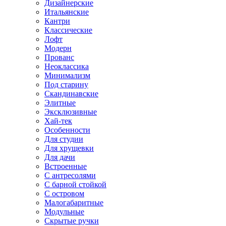
Дизайнерские
Итальянские
Кантри
Классические
Лофт
Модерн
Прованс
Неоклассика
Минимализм
Под старину
Скандинавские
Элитные
Эксклюзивные
Хай-тек
Особенности
Для студии
Для хрущевки
Для дачи
Встроенные
С антресолями
С барной стойкой
С островом
Малогабаритные
Модульные
Скрытые ручки