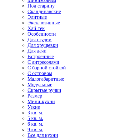
Минимализм
Под старину
Скандинавские
Элитные
Эксклюзивные
Хай-тек
Особенности
Для студии
Для хрущевки
Для дачи
Встроенные
С антресолями
С барной стойкой
С островом
Малогабаритные
Модульные
Скрытые ручки
Размер
Мини-кухни
Узкие
3 кв. м.
5 кв. м.
6 кв. м.
9 кв. м.
Все для кухни