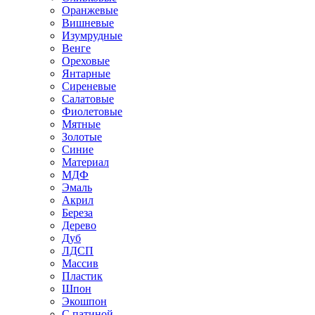
Оранжевые
Вишневые
Изумрудные
Венге
Ореховые
Янтарные
Сиреневые
Салатовые
Фиолетовые
Мятные
Золотые
Синие
Материал
МДФ
Эмаль
Акрил
Береза
Дерево
Дуб
ЛДСП
Массив
Пластик
Шпон
Экошпон
С патиной