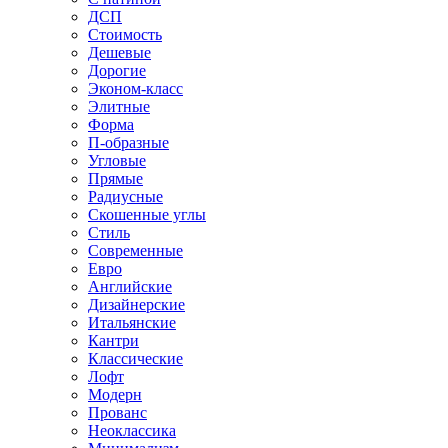
ДСП
Стоимость
Дешевые
Дорогие
Эконом-класс
Элитные
Форма
П-образные
Угловые
Прямые
Радиусные
Скошенные углы
Стиль
Современные
Евро
Английские
Дизайнерские
Итальянские
Кантри
Классические
Лофт
Модерн
Прованс
Неоклассика