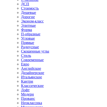
ДСП
Стоимость
Дешевые
Дорогие
Эконом-класс
Элитные
Форма
П-образные
Угловые
Прямые
Радиусные
Скошенные углы
Стиль
Современные
Евро
Английские
Дизайнерские
Итальянские
Кантри
Классические
Лофт
Модерн
Прованс
Неоклассика