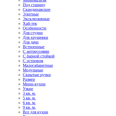
Минимализм
Под старину
Скандинавские
Элитные
Эксклюзивные
Хай-тек
Особенности
Для студии
Для хрущевки
Для дачи
Встроенные
С антресолями
С барной стойкой
С островом
Малогабаритные
Модульные
Скрытые ручки
Размер
Мини-кухни
Узкие
3 кв. м.
5 кв. м.
6 кв. м.
9 кв. м.
Все для кухни